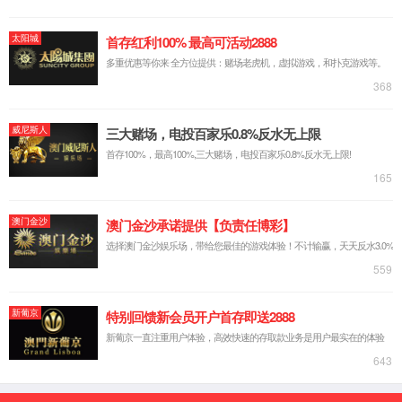
yl88858永利集团
学院介绍
学院领导
组织机构
助理总监
党政综合办公室
教务部
学生工作部
科研与实验室管理部
人力资源部
财务计划部
院企合作与国际化部