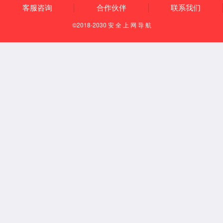
校园管理部
培训学院
上海电校管理部
学生创新中心
智创中心