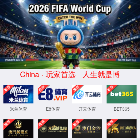
yl88858永利(集团)品牌
公司-Official website
新
人
师
学
高
合
党
办
yl88858
首
闻
才
资
术
端
作
群
事
永利集
页
公
培
队
科
培
交
工
指
|
团
登录
English
书记院长信箱（连心桥）
告
养
伍
研
训
流
作
南
智创中心