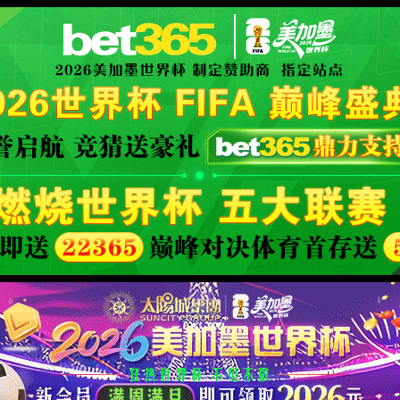
Official website
集团
人才培养
师资队伍
学术科研
高端培