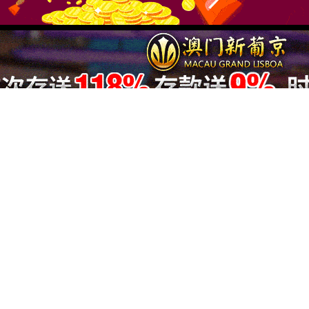
 website委员会下设9个党支部，其中教工党支部5个，学生党支部4个。截至20