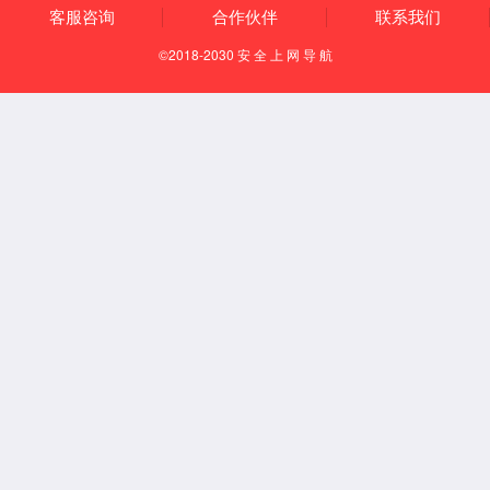
家。
目前拥有美国机械工程师协会ASME授权培训机构认证机构、电
力行业高技能人才培训基地、全国火电设备检修培训指导中心、电
力行业仿真培训基地（火电）、特有工种职业技能鉴定站等多项国
家级行业资质。
主要提供的培训：
管理培训：
按“分类、梯次、按需”的原则，结合员工职业发展多
通道建设建立培训体系，形成了涵盖新员工、高潜、后备、新任、
基层、中层管理等各层级的通用管理和领导力培训项目。